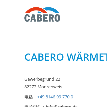
CABERO WÄRMET
Gewerbegrund 22
82272 Moorenweis
电话：
+49 8146 99 770 0
电子邮件：info@cabero.de